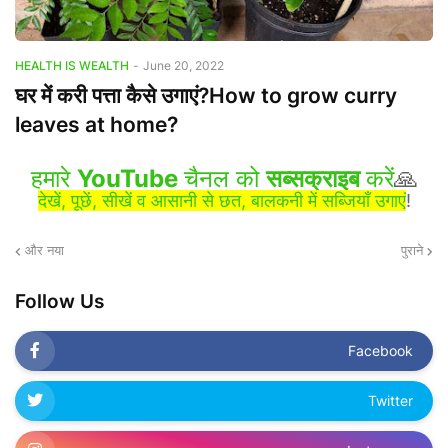
HEALTH IS WEALTH
-
June 20, 2022
घर में करी पत्ता कैसे उगाएं?How to grow curry
leaves at home?
हमारे
YouTube
चैनल को
सब्सक्राइब
करें
🙏
देखें, पूछें, सीखें व आसानी से छत, बालकनी में सब्जियाँ उगाएं
!
और नया
पुराने
Follow Us
Facebook
Twitter