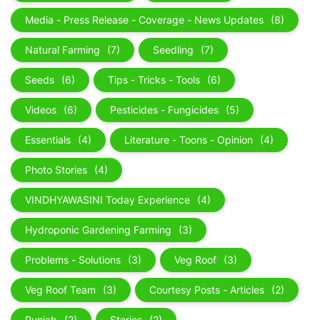
Media - Press Release - Coverage - News Updates
(8)
Natural Farming
(7)
Seedling
(7)
Seeds
(6)
Tips - Tricks - Tools
(6)
Videos
(6)
Pesticides - Fungicides
(5)
Essentials
(4)
Literature - Toons - Opinion
(4)
Photo Stories
(4)
VINDHYAWASINI Today Experience
(4)
Hydroponic Gardening Farming
(3)
Problems - Solutions
(3)
Veg Roof
(3)
Veg Roof Team
(3)
Courtesy Posts - Articles
(2)
Punjab
(2)
Stories
(2)