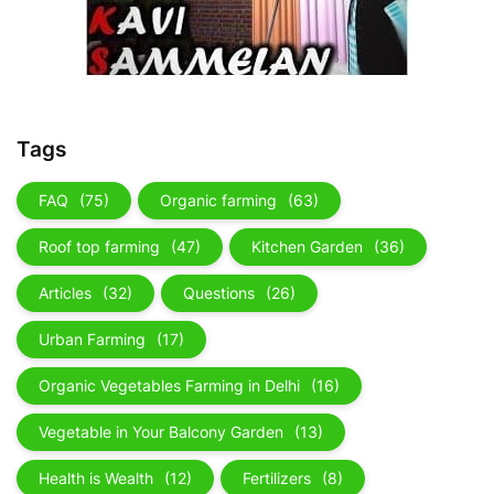
Tags
FAQ
(75)
Organic farming
(63)
Roof top farming
(47)
Kitchen Garden
(36)
Articles
(32)
Questions
(26)
Urban Farming
(17)
Organic Vegetables Farming in Delhi
(16)
Vegetable in Your Balcony Garden
(13)
Health is Wealth
(12)
Fertilizers
(8)