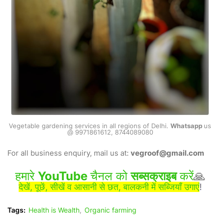
Vegetable gardening services in all regions of Delhi.
Whatsapp
us
@ 9971861612, 8744089080
For all business enquiry, mail us at:
vegroof@gmail.com
हमारे
YouTube
चैनल को
सब्सक्राइब
करें
🙏
देखें, पूछें, सीखें व आसानी से छत, बालकनी में सब्जियाँ उगाएं
!
Tags:
Health is Wealth
Organic farming