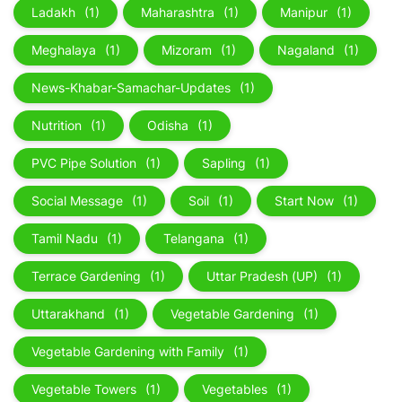
Ladakh
(1)
Maharashtra
(1)
Manipur
(1)
Meghalaya
(1)
Mizoram
(1)
Nagaland
(1)
News-Khabar-Samachar-Updates
(1)
Nutrition
(1)
Odisha
(1)
PVC Pipe Solution
(1)
Sapling
(1)
Social Message
(1)
Soil
(1)
Start Now
(1)
Tamil Nadu
(1)
Telangana
(1)
Terrace Gardening
(1)
Uttar Pradesh (UP)
(1)
Uttarakhand
(1)
Vegetable Gardening
(1)
Vegetable Gardening with Family
(1)
Vegetable Towers
(1)
Vegetables
(1)