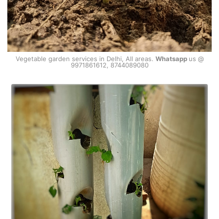
Vegetable garden services in Delhi, All areas.
Whatsapp
us @
9971861612, 8744089080