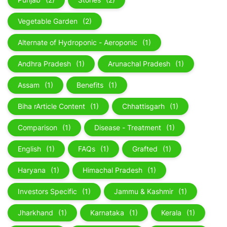
Vegetable Garden
(2)
Alternate of Hydroponic - Aeroponic
(1)
Andhra Pradesh
(1)
Arunachal Pradesh
(1)
Assam
(1)
Benefits
(1)
Biha rArticle Content
(1)
Chhattisgarh
(1)
Comparison
(1)
Disease - Treatment
(1)
English
(1)
FAQs
(1)
Grafted
(1)
Haryana
(1)
Himachal Pradesh
(1)
Investors Specific
(1)
Jammu & Kashmir
(1)
Jharkhand
(1)
Karnataka
(1)
Kerala
(1)