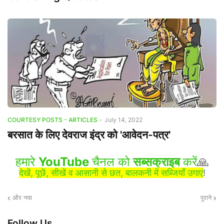
COURTESY POSTS - ARTICLES
-
July 14, 2022
बरसात के लिए देवराज इंद्र को 'आवेदन-पत्र'
हमारे
YouTube
चैनल को
सब्सक्राइब
करें
🙏
देखें, पूछें, सीखें व आसानी से छत, बालकनी में सब्जियाँ उगाएं
!
और नया
पुराने
Follow Us