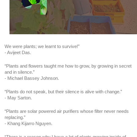
We were plants; we learnt to survive!”
- Avijeet Das.
“Plants and flowers taught me how to grow, by growing in secret 
and in silence.”
- Michael Bassey Johnson.
“Plants do not speak, but their silence is alive with change.”
- May Sarton.
“Plants are solar powered air purifiers whose filter never needs 
replacing.”
- Khang Kijarro Nguyen.
“There is a reason why I have a lot of plants growing inside of 