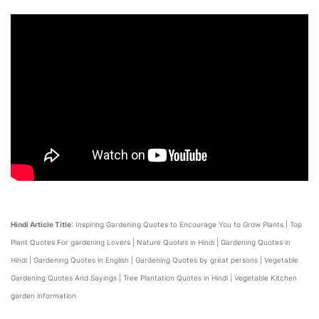
Hindi Article Title
: Inspiring Gardening Quotes to Encourage You to Grow Plants | Top
Plant Quotes For gardening Lovers | Nature Quotes in Hindi | Gardening Quotes in
Hindi | Gardening Quotes in English | Gardening Quotes by great persons | Vegetable
Gardening Quotes And Sayings | Tree Plantation Quotes in Hindi | Vegetable Kitchen
garden information