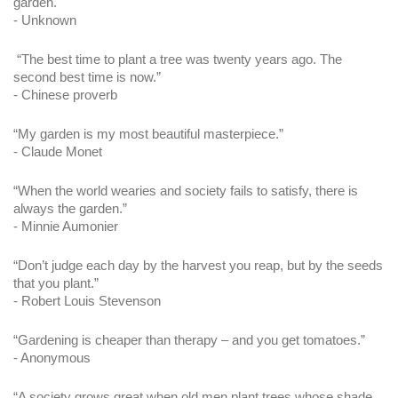
garden.
- Unknown
 “The best time to plant a tree was twenty years ago. The 
second best time is now.” 
- Chinese proverb
“My garden is my most beautiful masterpiece.” 
- Claude Monet
“When the world wearies and society fails to satisfy, there is 
always the garden.” 
- Minnie Aumonier
“Don’t judge each day by the harvest you reap, but by the seeds 
that you plant.” 
- Robert Louis Stevenson
“Gardening is cheaper than therapy – and you get tomatoes.” 
- Anonymous
“A society grows great when old men plant trees whose shade 