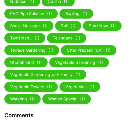
Nutrition
(1)
Odisha
(1)
PVC Pipe Solution
(1)
Sapling
(1)
Social Message
(1)
Soil
(1)
Start Now
(1)
Tamil Nadu
(1)
Telangana
(1)
Terrace Gardening
(1)
Uttar Pradesh (UP)
(1)
Uttarakhand
(1)
Vegetable Gardening
(1)
Vegetable Gardening with Family
(1)
Vegetable Towers
(1)
Vegetables
(1)
Watering
(1)
Women Special
(1)
Comments