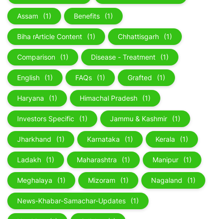
Assam
(1)
Benefits
(1)
Biha rArticle Content
(1)
Chhattisgarh
(1)
Comparison
(1)
Disease - Treatment
(1)
English
(1)
FAQs
(1)
Grafted
(1)
Haryana
(1)
Himachal Pradesh
(1)
Investors Specific
(1)
Jammu & Kashmir
(1)
Jharkhand
(1)
Karnataka
(1)
Kerala
(1)
Ladakh
(1)
Maharashtra
(1)
Manipur
(1)
Meghalaya
(1)
Mizoram
(1)
Nagaland
(1)
News-Khabar-Samachar-Updates
(1)