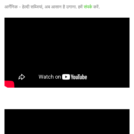
आर्गेनिक - हेल्दी सब्जियां, अब आसान है उगाना. हमें
संपर्क
करें.