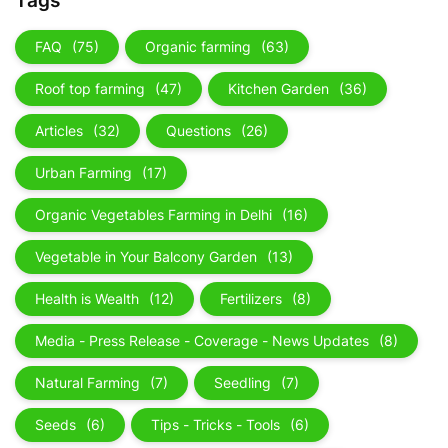
Tags
FAQ
(75)
Organic farming
(63)
Roof top farming
(47)
Kitchen Garden
(36)
Articles
(32)
Questions
(26)
Urban Farming
(17)
Organic Vegetables Farming in Delhi
(16)
Vegetable in Your Balcony Garden
(13)
Health is Wealth
(12)
Fertilizers
(8)
Media - Press Release - Coverage - News Updates
(8)
Natural Farming
(7)
Seedling
(7)
Seeds
(6)
Tips - Tricks - Tools
(6)