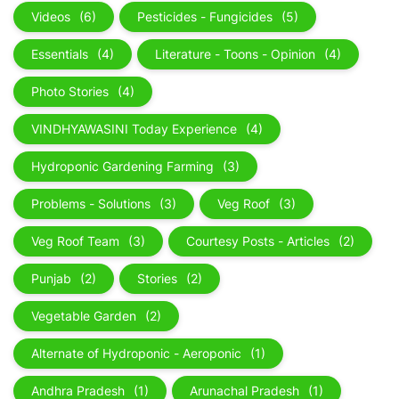
Videos
(6)
Pesticides - Fungicides
(5)
Essentials
(4)
Literature - Toons - Opinion
(4)
Photo Stories
(4)
VINDHYAWASINI Today Experience
(4)
Hydroponic Gardening Farming
(3)
Problems - Solutions
(3)
Veg Roof
(3)
Veg Roof Team
(3)
Courtesy Posts - Articles
(2)
Punjab
(2)
Stories
(2)
Vegetable Garden
(2)
Alternate of Hydroponic - Aeroponic
(1)
Andhra Pradesh
(1)
Arunachal Pradesh
(1)