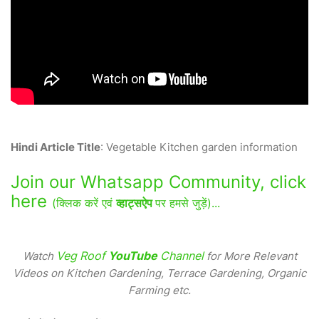
Hindi Article Title
: Vegetable Kitchen garden information
Join our Whatsapp Community, click
here
(क्लिक करें एवं
व्हाट्सऐप
पर हमसे जुड़ें)...
Veg Roof
YouTube
Channel
Watch
for More Relevant
Videos on Kitchen Gardening, Terrace Gardening, Organic
Farming etc.