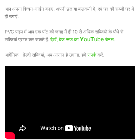
आप अपना किचन-गार्डन बनाएं, अपनी छत या बालकनी में, एवं घर की सब्जी घर में
ही उगाएं.
PVC पाइप में आप एक पॉट की जगह में ही 10 से अधिक सब्जियों के पौधे से
Y
ou
T
ube
सब्जियां प्राप्त कर सकते हैं.
देखें, वेज रूफ का
चैनल
.
आर्गेनिक - हेल्दी सब्जियां, अब आसान है उगाना. हमें
संपर्क
करें.