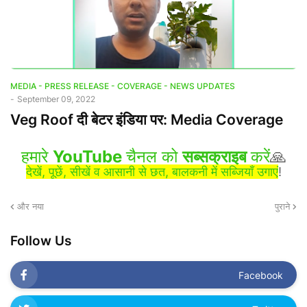
MEDIA - PRESS RELEASE - COVERAGE - NEWS UPDATES
-
September 09, 2022
Veg Roof दी बेटर इंडिया पर: Media Coverage
हमारे
YouTube
चैनल को
सब्सक्राइब
करें
🙏
देखें, पूछें, सीखें व आसानी से छत, बालकनी में सब्जियाँ उगाएं
!
और नया
पुराने
Follow Us
Facebook