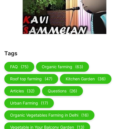
Tags
FAQ
(75)
Organic farming
(63)
Roof top farming
(47)
Kitchen Garden
(36)
Articles
(32)
Questions
(26)
Urban Farming
(17)
Organic Vegetables Farming in Delhi
(16)
Vegetable in Your Balcony Garden
(13)