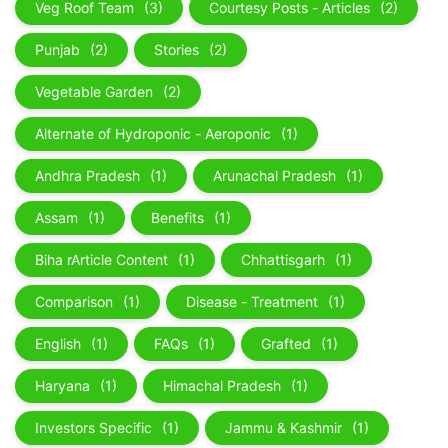
Veg Roof Team
(3)
Courtesy Posts - Articles
(2)
Punjab
(2)
Stories
(2)
Vegetable Garden
(2)
Alternate of Hydroponic - Aeroponic
(1)
Andhra Pradesh
(1)
Arunachal Pradesh
(1)
Assam
(1)
Benefits
(1)
Biha rArticle Content
(1)
Chhattisgarh
(1)
Comparison
(1)
Disease - Treatment
(1)
English
(1)
FAQs
(1)
Grafted
(1)
Haryana
(1)
Himachal Pradesh
(1)
Investors Specific
(1)
Jammu & Kashmir
(1)