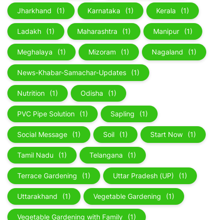
Jharkhand
(1)
Karnataka
(1)
Kerala
(1)
Ladakh
(1)
Maharashtra
(1)
Manipur
(1)
Meghalaya
(1)
Mizoram
(1)
Nagaland
(1)
News-Khabar-Samachar-Updates
(1)
Nutrition
(1)
Odisha
(1)
PVC Pipe Solution
(1)
Sapling
(1)
Social Message
(1)
Soil
(1)
Start Now
(1)
Tamil Nadu
(1)
Telangana
(1)
Terrace Gardening
(1)
Uttar Pradesh (UP)
(1)
Uttarakhand
(1)
Vegetable Gardening
(1)
Vegetable Gardening with Family
(1)